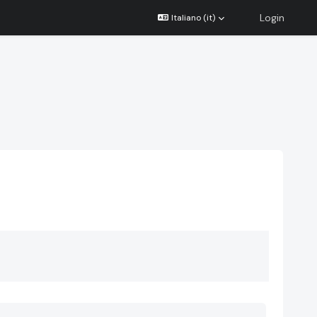
Login
Italiano ‎(it)‎
 corsi