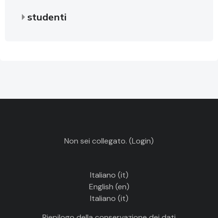
studenti
Non sei collegato. (
Login
)
Italiano ‎(it)‎
English ‎(en)‎
Italiano ‎(it)‎
Riepilogo della conservazione dei dati