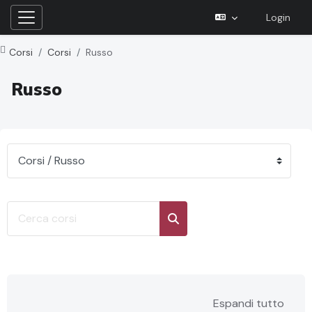
Login
Pannello laterale
Vai al contenuto principale
Corsi
Corsi
Russo
Russo
Categorie di corso
Cerca corsi
Cerca corsi
Espandi tutto